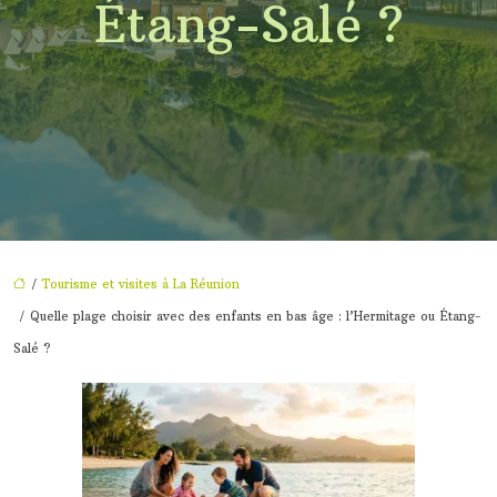
Étang-Salé ?
/
Tourisme et visites à La Réunion
/ Quelle plage choisir avec des enfants en bas âge : l’Hermitage ou Étang-
Salé ?