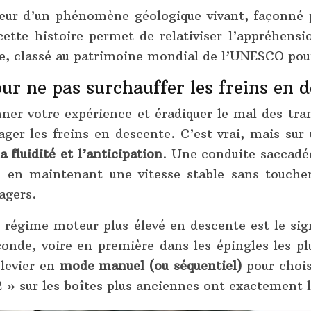
rieur d’un phénomène géologique vivant, façonné
tte histoire permet de relativiser l’appréhensi
ïe, classé au patrimoine mondial de l’UNESCO pou
ur ne pas surchauffer les freins en d
ner votre expérience et éradiquer le mal des tran
ager les freins en descente. C’est vrai, mais su
a fluidité et l’anticipation
. Une conduite saccadée
r, en maintenant une vitesse stable sans touch
sagers.
n régime moteur plus élevé en descente est le sig
econde, voire en première dans les épingles les p
 levier en
mode manuel (ou séquentiel)
pour chois
 2 » sur les boîtes plus anciennes ont exactement