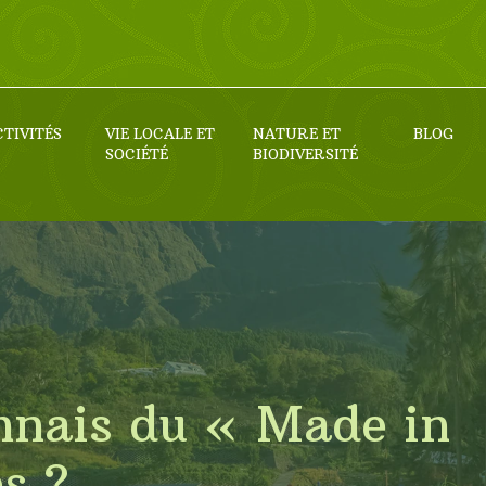
CTIVITÉS
VIE LOCALE ET
NATURE ET
BLOG
SOCIÉTÉ
BIODIVERSITÉ
nnais du « Made in
s ?