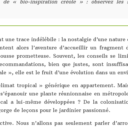
e « bio-inspiration créole » : observez les s
t une trace indélébile : la nostalgie d’une nature 
tent alors l’aventure d’accueillir un fragment 
ousse prometteuse. Souvent, les conseils se lim
commandations, bien que justes, sont insuffisant
ale », elle est le fruit d’une évolution dans un 
imat tropical » générique en appartement. Mais s
’épanouir une plante réunionnaise en métropole, i
ocal a lui-même développées ? De la colonisatio
gorge de leçons pour le jardinier passionné.
tive. Nous n’allons pas seulement parler d’arro