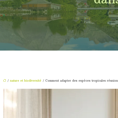
/
nature et biodiversité
/ Comment adapter des espèces tropicales réunionn